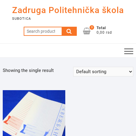
Skip
Zadruga Politehnička škola
to
content
SUBOTICA
0
Total
Search
0,00 rsd
for:
Showing the single result