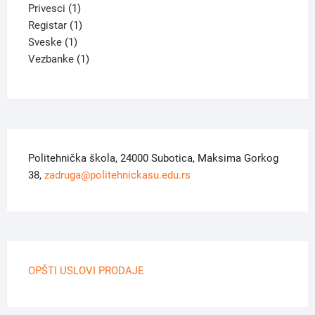
product
1
Privesci
1
product
1
Registar
1
1
product
Sveske
1
product
1
Vezbanke
1
product
Politehnička škola, 24000 Subotica, Maksima Gorkog
38,
zadruga@politehnickasu.edu.rs
OPŠTI USLOVI PRODAJE