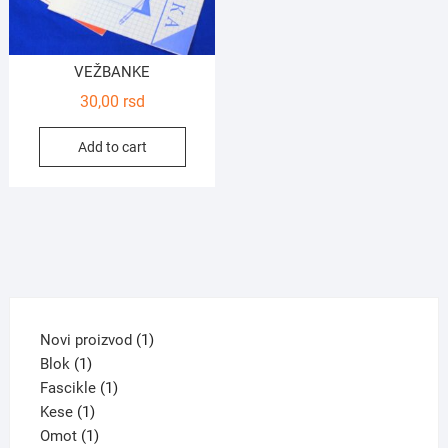
VEŽBANKE
30,00
rsd
Add to cart
1
Novi proizvod
1
1
product
Blok
1
product
1
Fascikle
1
1
product
Kese
1
product
1
Omot
1